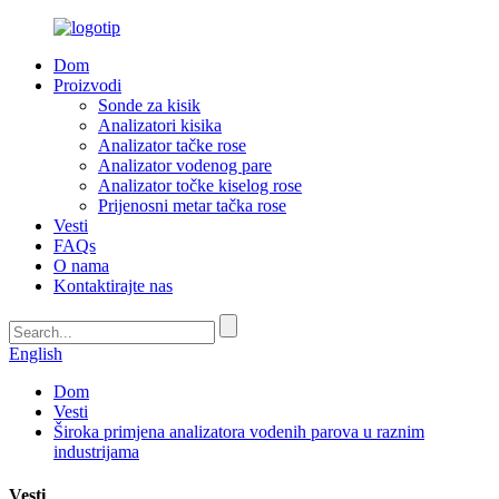
Dom
Proizvodi
Sonde za kisik
Analizatori kisika
Analizator tačke rose
Analizator vodenog pare
Analizator točke kiselog rose
Prijenosni metar tačka rose
Vesti
FAQs
O nama
Kontaktirajte nas
English
Dom
Vesti
Široka primjena analizatora vodenih parova u raznim
industrijama
Vesti