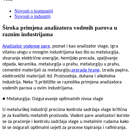
Novosti o kompaniji
Novosti o industriji
Široka primjena analizatora vodenih parova u
raznim industrijama
Analizator vodenog pare
, poznat i kao analizator vlage, igra
vitalnu ulogu u mnogim industrijama kao što su metalurgija,
stvaranje električne energije, hemijsko prerada, spaljivanje
otpada, keramika, metalurgija u prahu, metalurgiju u prahu,
cementni materijali za metalurgiju,
prerada hrane
, izrada papira,
elektronički materijali itd. Proizvodnja, duhana i alkoholna
industrija. Neka '
S približite se raznolika primjena analizatora
vodenih parova u ovim industrijama.
● Metalurgija: Osiguravanje optimalnih nivoa vlage
U metalurškoj industriji precizna kontrola sadržaja vlage kritična
je za kvalitetu metalnih proizvoda. Vodeni pare analizatori koriste
se za praćenje i kontrolu sadržaja vlage u metalnim rudama kako
bi se osigurali optimalni uvjeti za procese topiranja i rafiniranja.