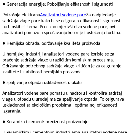
● Generacija energije: Poboljšanje efikasnosti i sigurnosti
Potrošnja elektrana
Analizatori vodene pare
Za nadgledanje
sadržaja vlage pare kako bi se osigurala efikasnost i sigurnost
turbinskih sistema. Precizno mjerivši nivo vodene pare, ovi
analizatori pomažu u sprečavanju korozije i oštećenja turbina.
● Hemijska obrada: održavanje kvaliteta proizvoda
U hemijskoj industriji analizatori vodene pare koriste se za
praćenje sadržaja vlage u različitim kemijskim procesima.
Održavanje potrebnog sadržaja vlage kritičan je za osiguranje
kvalitete i stabilnosti hemijskih proizvoda.
● spaljivanje otpada: usklađenost u okoliš
Analizatori vodene pare pomažu u nadzoru i kontrolira sadržaj
vlage u otpadu u uređajima za spaljivanje otpada. To osigurava
usklađenost sa ekološkim propisima i optimalnoj efikasnosti
izgaranja.
● Keramika i cement: preciznost proizvodnje
U keramičkim i cementnim industrijama analizatori vodene pare