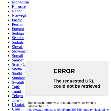
Mongolian
Burmese
Nepali
Norwegian
Pashto
Persian
Punjabi
Serbian
Sesotho
Sinhala
Slovak
Slovenian
Somali
Samoan
Scots Gaelic
Shona
Sindhi
Sundanese
Swahili
Tajik
Tamil
Telugu
Thai
Ukrainian
Urdu