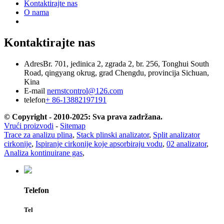
Kontaktirajte nas
O nama
Kontaktirajte nas
Adres
Br. 701, jedinica 2, zgrada 2, br. 256, Tonghui South
Road, qingyang okrug, grad Chengdu, provincija Sichuan,
Kina
E-mail
nernstcontrol@126.com
telefon
+ 86-13882197191
© Copyright - 2010-2025: Sva prava zadržana.
Vrući proizvodi
-
Sitemap
Trace za analizu plina
,
Stack plinski analizator
,
Split analizator
cirkonije
,
Ispiranje cirkonije koje apsorbiraju vodu
,
02 analizator
,
Analiza kontinuirane gas
,
Telefon
Tel