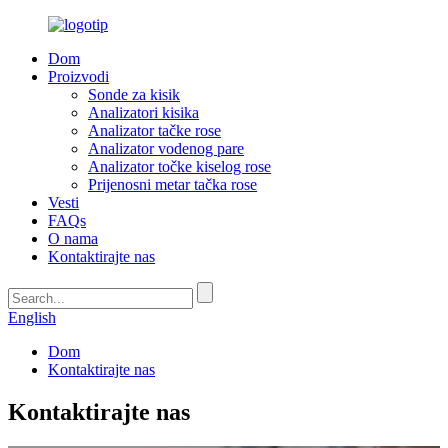
Dom
Proizvodi
Sonde za kisik
Analizatori kisika
Analizator tačke rose
Analizator vodenog pare
Analizator točke kiselog rose
Prijenosni metar tačka rose
Vesti
FAQs
O nama
Kontaktirajte nas
English
Dom
Kontaktirajte nas
Kontaktirajte nas