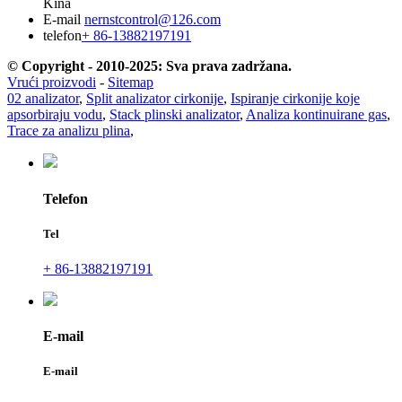
Kina
E-mail
nernstcontrol@126.com
telefon
+ 86-13882197191
© Copyright - 2010-2025: Sva prava zadržana.
Vrući proizvodi
-
Sitemap
02 analizator
,
Split analizator cirkonije
,
Ispiranje cirkonije koje
apsorbiraju vodu
,
Stack plinski analizator
,
Analiza kontinuirane gas
,
Trace za analizu plina
,
Telefon
Tel
+ 86-13882197191
E-mail
E-mail