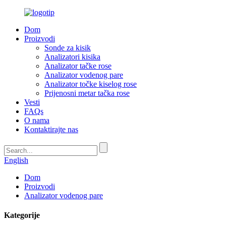
Dom
Proizvodi
Sonde za kisik
Analizatori kisika
Analizator tačke rose
Analizator vodenog pare
Analizator točke kiselog rose
Prijenosni metar tačka rose
Vesti
FAQs
O nama
Kontaktirajte nas
English
Dom
Proizvodi
Analizator vodenog pare
Kategorije