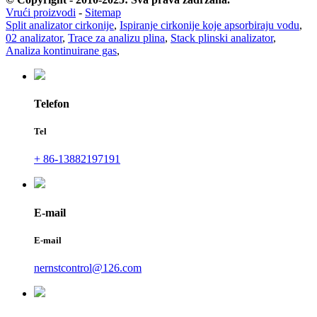
Vrući proizvodi
-
Sitemap
Split analizator cirkonije
,
Ispiranje cirkonije koje apsorbiraju vodu
,
02 analizator
,
Trace za analizu plina
,
Stack plinski analizator
,
Analiza kontinuirane gas
,
Telefon
Tel
+ 86-13882197191
E-mail
E-mail
nernstcontrol@126.com