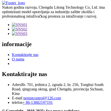
Nakon godina razvoja, Chengdu Litong Technology Co, Ltd. ima
optimizirani model upravljanja za industriju zaštite okoliša i
profesionalnog istraživačkog prostora za istraživanje i razvoj.
informacije
Kontaktirajte nas
O nama
Kontaktirajte nas
Adres
Br. 701, jedinica 2, zgrada 2, br. 256, Tonghui South
Road, qingyang okrug, grad Chengdu, provincija Sichuan,
Kina
E-mail
nernstcontrol@126.com
telefon
+ 86-13882197191
© Copyright - 2010-2025: Sva prava zadržana.