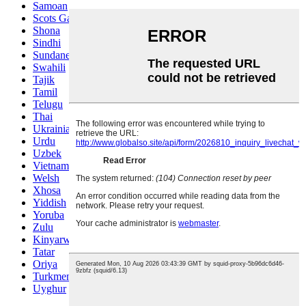
Samoan
Scots Gaelic
Shona
Sindhi
Sundanese
Swahili
Tajik
Tamil
Telugu
Thai
Ukrainian
Urdu
Uzbek
Vietnamese
Welsh
Xhosa
Yiddish
Yoruba
Zulu
Kinyarwanda
Tatar
Oriya
Turkmen
Uyghur