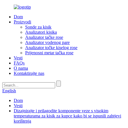
Dom
Proizvodi
Sonde za kisik
Analizatori kisika
Analizator tačke rose
Analizator vodenog pare
Analizator točke kiselog rose
Prijenosni metar tačka rose
Vesti
FAQs
O nama
Kontaktirajte nas
English
Dom
Vesti
Dizajnirajte i prilagodite komponente veze s visokim
temperaturama za kisik za kupce kako bi se ispunili zahtjevi
korištenja