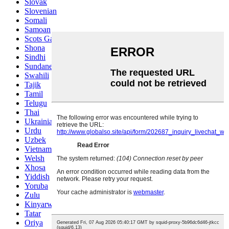
Slovak
Slovenian
Somali
Samoan
Scots Gaelic
Shona
Sindhi
Sundanese
Swahili
Tajik
Tamil
Telugu
Thai
Ukrainian
Urdu
Uzbek
Vietnamese
Welsh
Xhosa
Yiddish
Yoruba
Zulu
Kinyarwanda
Tatar
Oriya