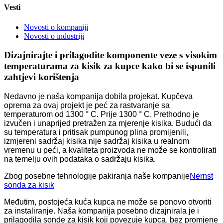
Vesti
Novosti o kompaniji
Novosti o industriji
Dizajnirajte i prilagodite komponente veze s visokim
temperaturama za kisik za kupce kako bi se ispunili
zahtjevi korištenja
Nedavno je naša kompanija dobila projekat. Kupčeva
oprema za ovaj projekt je peć za rastvaranje sa
temperaturom od 1300 ° C. Prije 1300 ° C. Prethodno je
izvučen i unaprijed pretražen za mjerenje kisika. Budući da
su temperatura i pritisak pumpunog plina promijenili,
izmjereni sadržaj kisika nije sadržaj kisika u realnom
vremenu u peći, a kvaliteta proizvoda ne može se kontrolirati
na temelju ovih podataka o sadržaju kisika.
Zbog posebne tehnologije pakiranja naše kompanije
Nernst
sonda za kisik
Međutim, postojeća kuća kupca ne može se ponovo otvoriti
za instaliranje
. Naša kompanija posebno dizajnirala je i
prilagodila sonde za kisik koji povezuje kupca, bez promjene