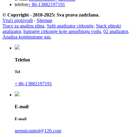
telefon
+ 86-13882197191
© Copyright - 2010-2025: Sva prava zadržana.
Vrući proizvodi
-
Sitemap
Trace za analizu plina
,
Split analizator cirkonije
,
Stack plinski
analizator
,
Ispiranje cirkonije koje apsorbiraju vodu
,
02 analizator
,
Analiza kontinuirane gas
,
Telefon
Tel
+ 86-13882197191
E-mail
E-mail
nernstcontrol@126.com