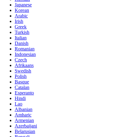
Japanese
Korean
Arabic
Irish
Greek
Turkish
Italian
Danish
Romanian
Indonesian
Czech
Afrikaans
Swedish
Polish
Basque
Catalan
Esperanto
Hindi
Lao
Albanian
Amharic
Armenian
Azerbaijani
Belarusian
Bengali